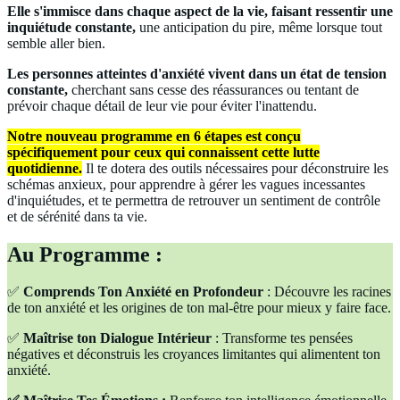
Elle s'immisce dans chaque aspect de la vie, faisant ressentir une
inquiétude constante,
une anticipation du pire, même lorsque tout
semble aller bien.
Les personnes atteintes d'anxiété vivent dans un état de tension
constante,
cherchant sans cesse des réassurances ou tentant de
prévoir chaque détail de leur vie pour éviter l'inattendu.
Notre nouveau programme en 6 étapes est conçu
spécifiquement pour ceux qui connaissent cette lutte
quotidienne.
Il te dotera des outils nécessaires pour déconstruire les
schémas anxieux, pour apprendre à gérer les vagues incessantes
d'inquiétudes, et te permettra de retrouver un sentiment de contrôle
et de sérénité dans ta vie.
Au Programme :
✅
Comprends Ton Anxiété en Profondeur
: Découvre les racines
de ton anxiété et les origines de ton mal-être pour mieux y faire face.
✅
Maîtrise ton Dialogue Intérieur
: Transforme tes pensées
négatives et déconstruis les croyances limitantes qui alimentent ton
anxiété.