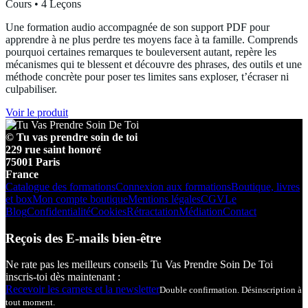
Cours • 4 Leçons
Une formation audio accompagnée de son support PDF pour
apprendre à ne plus perdre tes moyens face à ta famille. Comprends
pourquoi certaines remarques te bouleversent autant, repère les
mécanismes qui te blessent et découvre des phrases, des outils et une
méthode concrète pour poser tes limites sans exploser, t’écraser ni
culpabiliser.
Voir le produit
© Tu vas prendre soin de toi
229 rue saint honoré
75001 Paris
France
Catalogue des formations
Connexion aux formations
Boutique, livres
et box
Mon compte boutique
Mentions légales
CGV
Le
Blog
Confidentialité
Cookies
Rétractation
Médiation
Contact
Reçois des E-mails bien-être
Ne rate pas les meilleurs conseils Tu Vas Prendre Soin De Toi
inscris-toi dès maintenant :
Recevoir les carnets et la newsletter
Double confirmation. Désinscription à
tout moment.