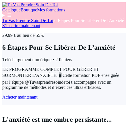
Catalogue
Boutique
Mes formations
☰
Tu Vas Prendre Soin De Toi
/
6 Étapes Pour Se Libérer De L’anxiété
S’inscrire maintenant
29,99 € au lieu de 55 €
6 Étapes Pour Se Libérer De L’anxiété
Téléchargement numérique • 2 fichiers
LE PROGRAMME COMPLET POUR GÉRER ET
SURMONTER L'ANXIÉTÉ. 🖥️ Cette formation PDF enseignée
par l’équipe @Tuvasprendresoindetoi t’accompagne avec un
programme de méthodes et d’exercices ultras efficaces.
Acheter maintenant
L'anxiété est une ombre persistante...