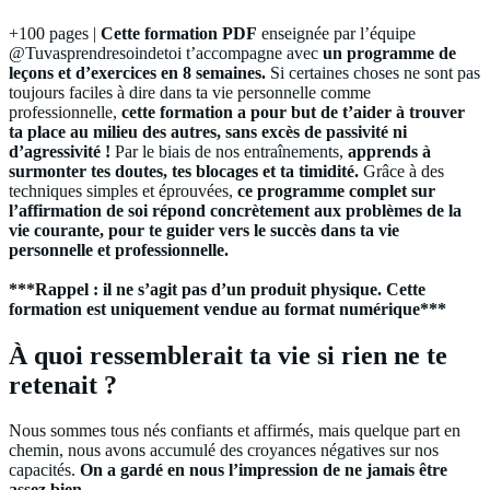
+100 pages |
Cette formation PDF
enseignée par l’équipe
@Tuvasprendresoindetoi t’accompagne avec
un programme de
leçons et d’exercices en 8 semaines.
Si certaines choses ne sont pas
toujours faciles à dire dans ta vie personnelle comme
professionnelle,
cette formation a pour but de t’aider à trouver
ta place au milieu des autres, sans excès de passivité ni
d’agressivité !
Par le biais de nos entraînements,
apprends à
surmonter tes doutes, tes blocages et ta timidité.
Grâce à des
techniques simples et éprouvées,
ce programme complet sur
l’affirmation de soi répond concrètement aux problèmes de la
vie courante, pour te guider vers le succès dans ta vie
personnelle et professionnelle.
***Rappel : il ne s’agit pas d’un produit physique. Cette
formation est uniquement vendue au format numérique***
À quoi ressemblerait ta vie si rien ne te
retenait ?
Nous sommes tous nés confiants et affirmés, mais quelque part en
chemin, nous avons accumulé des croyances négatives sur nos
capacités.
On a gardé en nous l’impression de ne jamais être
assez bien…