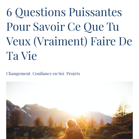
6 Questions Puissantes
6
Questions
Pour Savoir Ce Que Tu
Puissantes
Pour
Veux (Vraiment) Faire De
Savoir
Ce
Ta Vie
Que
Tu
Veux
Changement
,
Confiance en Soi
,
Projets
(Vraiment)
Faire
De
Ta
Vie