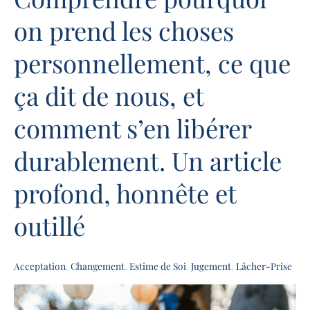
pourquoi
on prend les choses
on
prend
personnellement, ce que
les
choses
ça dit de nous, et
personnellement,
ce
comment s’en libérer
que
ça
durablement. Un article
dit
de
profond, honnête et
nous,
et
outillé
comment
s’en
Acceptation
,
Changement
,
Estime de Soi
,
Jugement
,
Lâcher-Prise
libérer
durablement.
Un