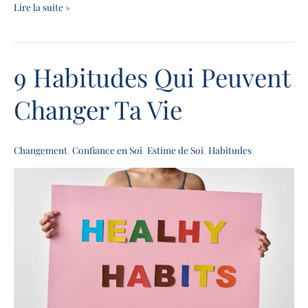
Lire la suite »
9 Habitudes Qui Peuvent
9
Habitudes
Changer Ta Vie
Qui
Peuvent
Changer
Changement
,
Confiance en Soi
,
Estime de Soi
,
Habitudes
Ta
Vie