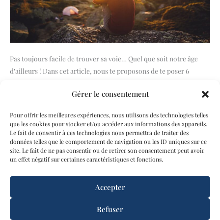
Pas toujours facile de trouver sa voie… Quel que soit notre âge
d’ailleurs ! Dans cet article, nous te proposons de te poser 6
questions importantes pour t’aider à y voir plus clair. Question
Gérer le consentement
n°1. Quelles sont les choses qui te passionnent le plus ? La
première étape pour vivre une vie plus épanouissante, c’est de
Pour offrir les meilleures expériences, nous utilisons des technologies telles
penser aux choses qui
que les cookies pour stocker et/ou accéder aux informations des appareils.
Le fait de consentir à ces technologies nous permettra de traiter des
données telles que le comportement de navigation ou les ID uniques sur ce
Lire la suite »
site. Le fait de ne pas consentir ou de retirer son consentement peut avoir
un effet négatif sur certaines caractéristiques et fonctions.
Accepter
←
Précédent
1
2
3
Suivant
→
Refuser