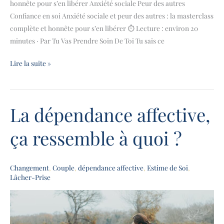
honnête pour s’en libérer Anxiété sociale Peur des autres
Confiance en soi Anxiété sociale et peur des autres : la masterclass
complète et honnête pour s’en libérer ⏱ Lecture : environ 20
minutes · Par Tu Vas Prendre Soin De Toi Tu sais ce
Lire la suite »
La dépendance affective,
La
dépendance
ça ressemble à quoi ?
affective,
ça
ressemble
Changement
,
Couple
,
dépendance affective
,
Estime de Soi
,
à
Lâcher-Prise
quoi ?