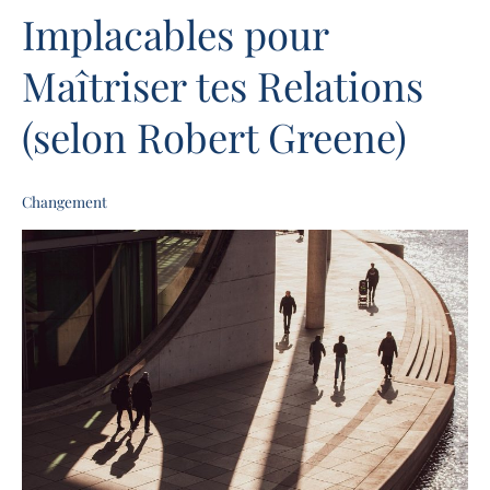
Humaine
Implacables pour
:
Les
Maîtriser tes Relations
18
Lois
(selon Robert Greene)
Implacables
pour
Maîtriser
Changement
tes
Relations
(selon
Robert
Greene)