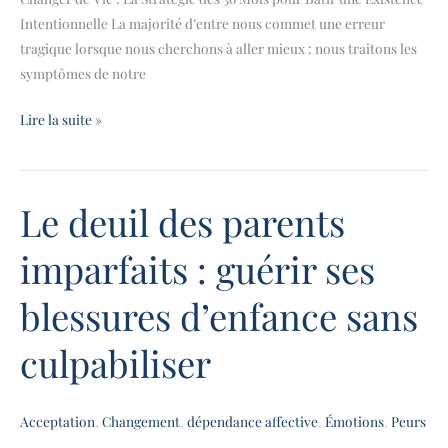
Intentionnelle La majorité d’entre nous commet une erreur
tragique lorsque nous cherchons à aller mieux : nous traitons les
symptômes de notre
Lire la suite »
Le deuil des parents
Le
deuil
imparfaits : guérir ses
des
parents
blessures d’enfance sans
imparfaits
:
culpabiliser
guérir
ses
blessures
Acceptation
,
Changement
,
dépendance affective
,
Émotions
,
Peurs
d’enfance