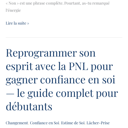
« Non » est une phrase complète. Pourtant, as-tu remarqué
l’énergie
Lire la suite »
Reprogrammer son
Reprogrammer
son
esprit avec la PNL pour
esprit
avec
gagner confiance en soi
la
PNL
— le guide complet pour
pour
gagner
débutants
confiance
en
soi
Changement
,
Confiance en Soi
,
Estime de Soi
,
Lâcher-Prise
—