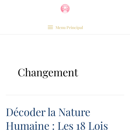
Aller
Menu
au
Principal
contenu
Menu Principal
Changement
Décoder la Nature
Décoder
la
Humaine : Les 18 Lois
Nature