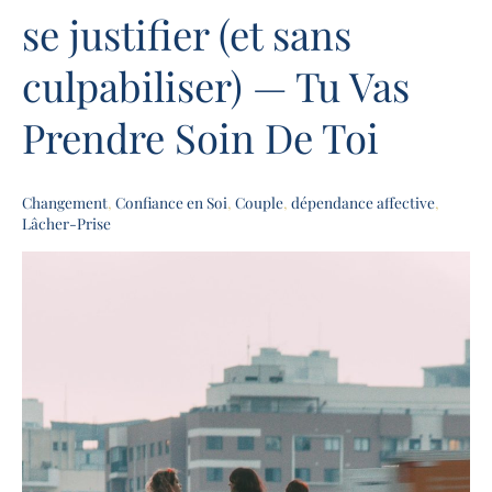
se justifier (et sans
non
sans
culpabiliser) — Tu Vas
se
justifier
Prendre Soin De Toi
(et
sans
culpabiliser)
Changement
,
Confiance en Soi
,
Couple
,
dépendance affective
,
—
Lâcher-Prise
Tu
Vas
Prendre
Soin
De
Toi